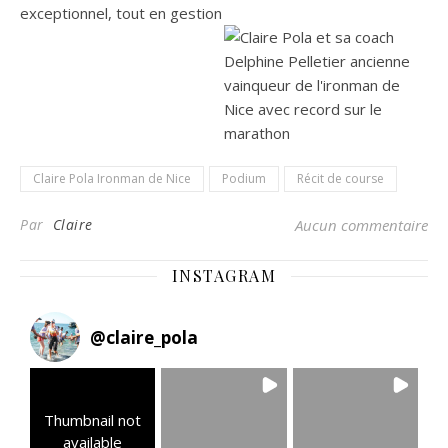
Claire Pola Ironman de Nice
Podium
Récit de course
Par
Claire
Aucun commentaire
INSTAGRAM
@
claire_pola
Thumbnail not
available