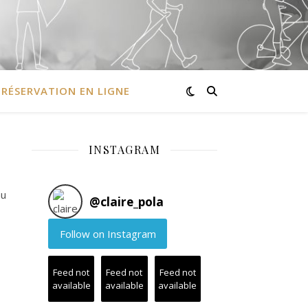
RÉSERVATION EN LIGNE
INSTAGRAM
au
@
claire_pola
Follow on Instagram
Feed not
Feed not
Feed not
available
available
available